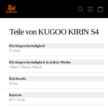
Zum
Inhalt
Suche
W
Seitenna
springen
Teile von KUGOO KIRIN S4
Höchstgeschwindigkeit
35 km/h
Höchstgeschwindigkeit in jedem Modus
15km/h 25km/h 35km/h
Reichweite
40 km
Batterie
36 V 10 Ah